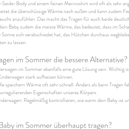
Seide-Body und einem feinen Merinoshirt wird oft als sehr a
eitet die überschüssige Wärme nach außen und kann zudem Feu
eucht anzufühlen. Das macht das Tragen für euch beide deutlic
 dein Baby zudem die meiste Wärme, das bedeutet, dass im Scha
 Sonne sich verabschiedet hat, das Hütchen durchaus wegbleib
ten zu lassen.
wagen im Sommer die bessere Alternative?
derwagen im Sommer ebenfalls eine gute Lösung sein. Wichtig is
 Kinderwagen stark aufheizen können.
le speichern Wärme oft sehr schnell. Anders als beim Tragen fe
rregulierenden Eigenschaften unseres Körpers.
nderwagen: Regelmäßig kontrollieren, wie warm dein Baby ist un
 Baby im Sommer überhaupt tragen?