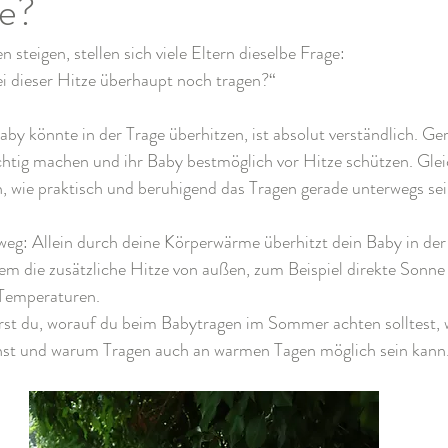
ge?
steigen, stellen sich viele Eltern dieselbe Frage:
i dieser Hitze überhaupt noch tragen?“
aby könnte in der Trage überhitzen, ist absolut verständlich. 
chtig machen und ihr Baby bestmöglich vor Hitze schützen. Gleic
h, wie praktisch und beruhigend das Tragen gerade unterwegs se
eg: Allein durch deine Körperwärme überhitzt dein Baby in der 
lem die zusätzliche Hitze von außen, zum Beispiel direkte Sonne
 Temperaturen.
hrst du, worauf du beim Babytragen im Sommer achten solltest, 
nst und warum Tragen auch an warmen Tagen möglich sein kann