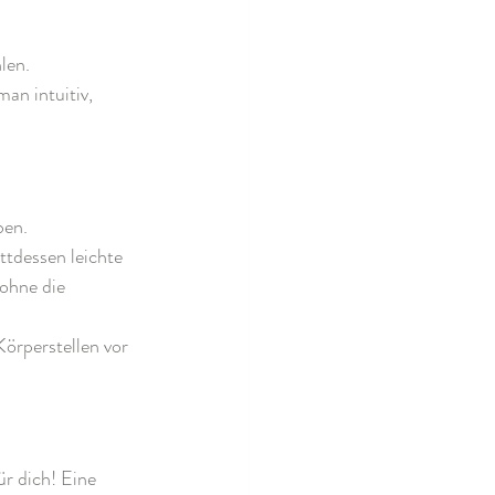
len.
an intuitiv, 
ben.
ttdessen leichte 
ohne die 
Körperstellen vor 
ür dich! Eine 