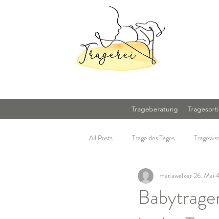
Trageberatung
Tragesort
All Posts
Trage des Tages
Tragewis
mariawelker
26. Mai
4
Babytrage