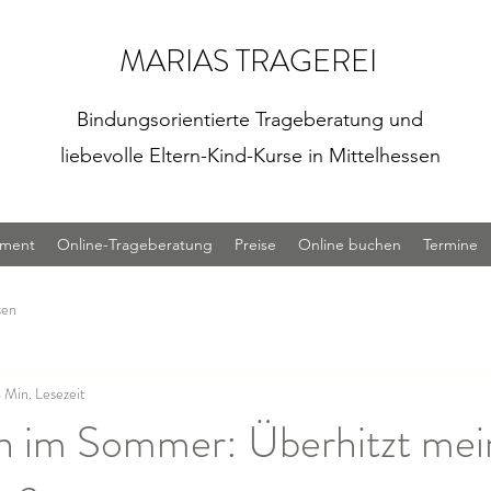
MARIAS TRAGEREI
Bindungsorientierte Trageberatung und
liebevolle Eltern-Kind-Kurse in Mittelhessen
iment
Online-Trageberatung
Preise
Online buchen
Termine
sen
 Min. Lesezeit
n im Sommer: Überhitzt mei