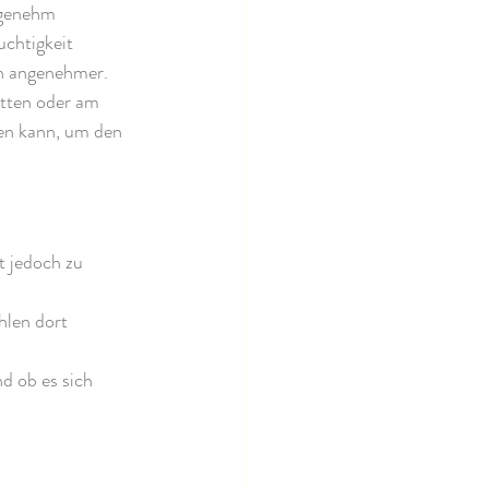
ngenehm 
chtigkeit 
h angenehmer. 
tten oder am 
en kann, um den 
t jedoch zu 
hlen dort 
d ob es sich 