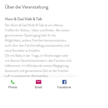
Über die Veranstaltung
Mom & Dad Walk & Talk
Der Mom & Dad Walk & Talk ist ein offenes 
Treffen für Mütter, Väter und Kinder. Bei einem 
gemeinsamen Spaziergang habt ihr die 
Möglichkeit, andere Familien kennenzulernen, 
euch über den Familienalltag auszutauschen und 
neue Kontakte zu knüpfen.
Ob mit Baby in der Trage, im Kinderwagen oder 
mit älteren Geschwisterkindern, alle Familien sind 
willkommen. Im Mittelpunkt stehen Begegnung, 
Austausch und gemeinsame Zeit an der frischen 
Luft in entspannter Atmosphäre.
Das erwartet euch:
Phone
Email
Facebook
Gemeinsamer Spaziergang mit anderen 
Familien
Austausch mit Müttern und Vätern aus der 
Region