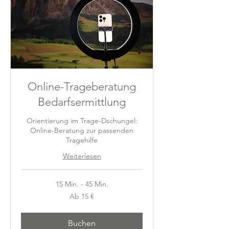
Online-Trageberatung
Bedarfsermittlung
Orientierung im Trage-Dschungel:
Online-Beratung zur passenden
Tragehilfe
Weiterlesen
15 Min. - 45 Min.
Ab
Ab 15 €
15
Euro
Buchen