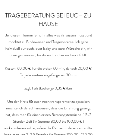
TRAGEBERATUNG BEI EUCH ZU
HAUSE
Bei diesem Termin lernt ihr alles was ihr wissen müsst und
möchtet zu Bindeweisen und Tragesysteme. Ich gehe
individuell auf euch, euer Baby und eure Wünsche ein, wir
üben gemeinsam, bis ihr euch sicher und wohl fühlt.
Kosten: 60,00 € für die ersten 60 min, danach 20,00 €
für jede weitere angefangenen 30 min
zzgl. Fahrtkosten je 0,35 €/km
Um den Preis für euch noch transparenter zu gestalten
möchte ich darauf hinweisen, dass die Erfahrung gezeigt
hat, dass man für einen ersten Beratungstermin ca. 1,5-2
Stunden Zeit (in Summe 80,00 bis 100,00 €)
einkalkulieren sollte, sofern die Partner:in dabei sein sollte
kann man von 2-2,5 Stunden (in Summe 100,00 -120,00