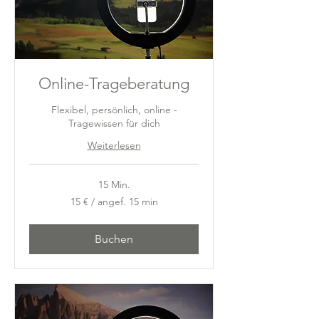
Online-Trageberatung
Flexibel, persönlich, online -
Tragewissen für dich
Weiterlesen
15 Min.
15
15 € / angef. 15 min
€
/
angef.
15
min
Buchen