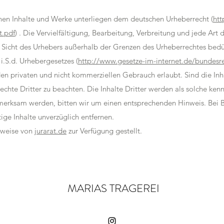
chen Inhalte und Werke unterliegen dem deutschen Urheberrecht (
htt
t.pdf
) . Die Vervielfältigung, Bearbeitung, Verbreitung und jede Art
r Sicht des Urhebers außerhalb der Grenzen des Urheberrechtes bedür
.S.d. Urhebergesetzes (
http://www.gesetze-im-internet.de/bundesr
den privaten und nicht kommerziellen Gebrauch erlaubt. Sind die Inh
rechte Dritter zu beachten. Die Inhalte Dritter werden als solche ken
fmerksam werden, bitten wir um einen entsprechenden Hinweis. Bei
ige Inhalte unverzüglich entfernen.
rweise von
jurarat.de
zur Verfügung gestellt.
MARIAS TRAGEREI