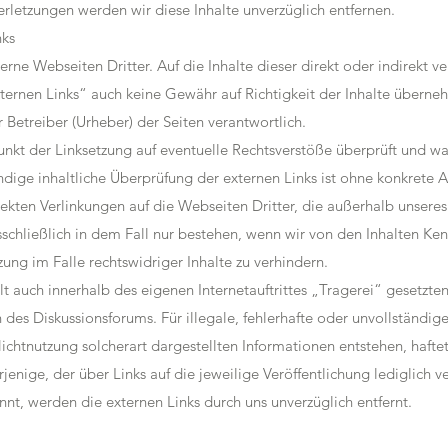
letzungen werden wir diese Inhalte unverzüglich entfernen.
nks
erne Webseiten Dritter. Auf die Inhalte dieser direkt oder indirekt 
xternen Links“ auch keine Gewähr auf Richtigkeit der Inhalte überne
r Betreiber (Urheber) der Seiten verantwortlich.
nkt der Linksetzung auf eventuelle Rechtsverstöße überprüft und war
ndige inhaltliche Überprüfung der externen Links ist ohne konkrete 
rekten Verlinkungen auf die Webseiten Dritter, die außerhalb unsere
schließlich in dem Fall nur bestehen, wenn wir von den Inhalten Ken
ng im Falle rechtswidriger Inhalte zu verhindern.
t auch innerhalb des eigenen Internetauftrittes „Tragerei“ gesetzte
 des Diskussionsforums. Für illegale, fehlerhafte oder unvollständig
htnutzung solcherart dargestellten Informationen entstehen, haftet 
jenige, der über Links auf die jeweilige Veröffentlichung lediglich ve
t, werden die externen Links durch uns unverzüglich entfernt.