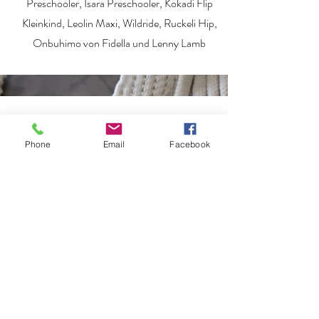
Preschooler, Isara Preschooler, Kokadi Flip
Kleinkind, Leolin Maxi, Wildride, Ruckeli Hip,
Onbuhimo von Fidella und Lenny Lamb
Tragen schenkt Liebe
Phone
Email
Facebook
Du möchtest Deinem Baby Nähe,
Geborgenheit und Liebe schenken? Das Tragen
ist eine schöne Möglichkeit, die Verbindung zu
Deinem Kleinen zu stärken – ganz ohne Druck,
sondern aus Liebe und Fürsorge. Bei mir findest
Du eine Auswahl an Tragesystemen, die zu Euch
passen, egal ob du jeden Tag sehr viel trägst oder
nur sporadisch.
Mein Sortiment umfasst hochwertige
Tragetücher, praktische Halfbuckles, bequeme