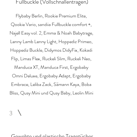
Fullbuckle (Vollschnallentragen)
Flybaby Berlin, Rookie Premium Elite,
Qookie Vario, sandiia Fullbuckle comfort +,
Najell Easy vol. 2, Emma & Noah Babytrage,
Lenny Lamb Lenny Light, Hoppediz Primeo,
Hoppediz Buckle, Didymos DidyFix, Kokadi
Flip, Limas Flex, Ruckeli Slim, Ruckeli Neo,
Manduca XT, Manduca First, Ergobaby
Omni Deluxe, Ergobaby Adapt, Ergobaby
Embrace, Leliba Zack, Sämann Kaya, Boba
Bliss, Qusy Mini und Qusy Baby, Leolin Mini
3
Gewebte und elastische Tragetücher