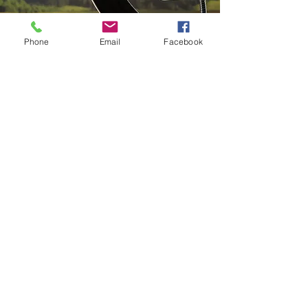
Phone
Email
Facebook
Wie läuft eine Online-
Trageberatung ab?
1. Vorbereitung: in deiner Anfrage oder
deiner individuellen Nachricht beschreibst du
dein Anliegen, deine Wünsche und
Bedürfnisse (z.B. Zielsetzung, Alter und
Größe deines Babys, vorhandene
Tragehilfen)
2. Beratungssitzung: wir treffen uns
gemeinsam vor der Kamera. Du brauchst