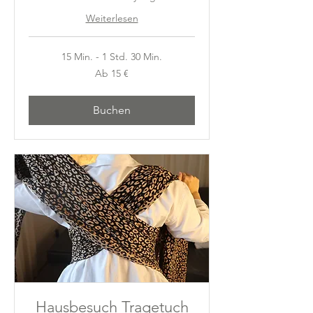
Weiterlesen
15 Min. - 1 Std. 30 Min.
Ab
Ab 15 €
15
Euro
Buchen
Hausbesuch Tragetuch