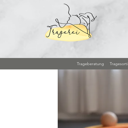
Trageberatung
Tragesort