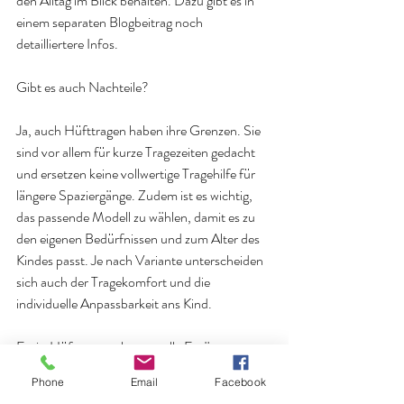
den Alltag im Blick behalten. Dazu gibt es in 
einem separaten Blogbeitrag noch 
detailliertere Infos.
Gibt es auch Nachteile?
Ja, auch Hüfttragen haben ihre Grenzen. Sie 
sind vor allem für kurze Tragezeiten gedacht 
und ersetzen keine vollwertige Tragehilfe für 
längere Spaziergänge. Zudem ist es wichtig, 
das passende Modell zu wählen, damit es zu 
den eigenen Bedürfnissen und zum Alter des 
Kindes passt. Je nach Variante unterscheiden 
sich auch der Tragekomfort und die 
individuelle Anpassbarkeit ans Kind. 
Fazit: Hüfttragen als wertvolle Ergänzung
Phone
Email
Facebook
Hüfttragen sind kein Ersatz für klassische 