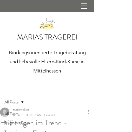
MARIAS TRAGEREI
Bindungsorientierte Trageberatung
und liebevolle Eltern-Kind-Kurse in
Mittelhessen
Beitrag
All Posts
mariawelker
All Posts
8. Sept. 2025
3 Min. Lesezeit
Hüfttragen im Trend -
Trage des Tages