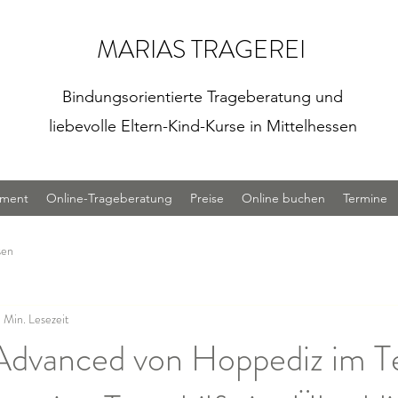
MARIAS TRAGEREI
Bindungsorientierte Trageberatung und
liebevolle Eltern-Kind-Kurse in Mittelhessen
iment
Online-Trageberatung
Preise
Online buchen
Termine
sen
 Min. Lesezeit
dvanced von Hoppediz im Te