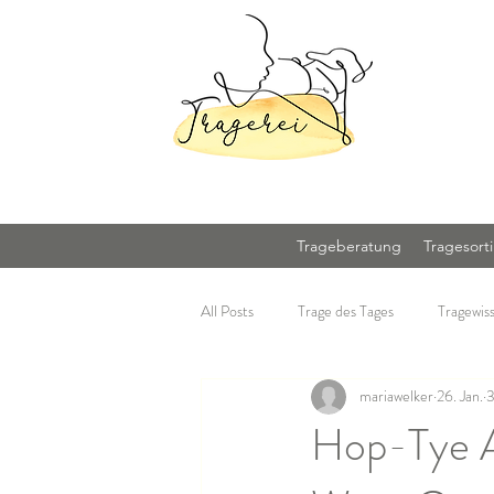
Trageberatung
Tragesort
All Posts
Trage des Tages
Tragewis
mariawelker
26. Jan.
3
Hop-Tye A