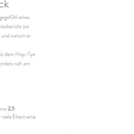
ck
egefühl eines 
estbericht zur 
t und warum er 
 Mit dem Hop-Tye 
sonders nah am 
rca 
2,5 
 viele Eltern eine 