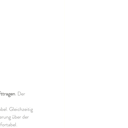
ttragen
. Der 
el. Gleichzeitig 
erung über der 
fortabel.