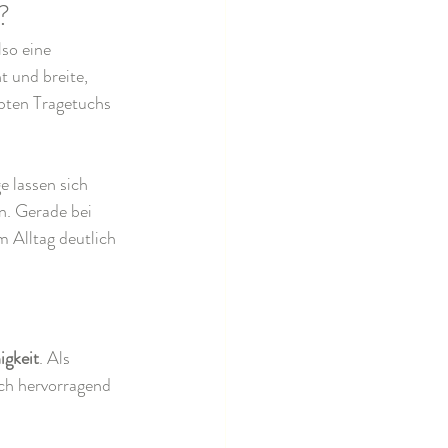
?
also eine 
t und breite, 
bten Tragetuchs 
e lassen sich 
n. Gerade bei 
 Alltag deutlich 
igkeit
. Als 
uch hervorragend 