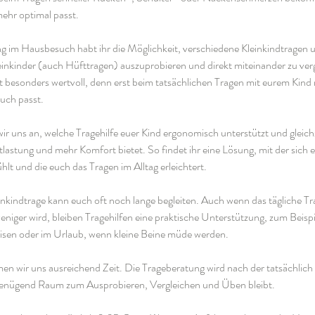
mehr optimal passt.
ng im Hausbesuch habt ihr die Möglichkeit, verschiedene Kleinkindtragen u
inkinder (auch Hüfttragen) auszuprobieren und direkt miteinander zu verg
st besonders wertvoll, denn erst beim tatsächlichen Tragen mit eurem Kind 
euch passt.
 uns an, welche Tragehilfe euer Kind ergonomisch unterstützt und gleichze
astung und mehr Komfort bietet. So findet ihr eine Lösung, mit der sich e
hlt und die euch das Tragen im Alltag erleichtert.
inkindtrage kann euch oft noch lange begleiten. Auch wenn das tägliche Tr
iger wird, bleiben Tragehilfen eine praktische Unterstützung, zum Beispi
isen oder im Urlaub, wenn kleine Beine müde werden.
en wir uns ausreichend Zeit. Die Trageberatung wird nach der tatsächlich 
genügend Raum zum Ausprobieren, Vergleichen und Üben bleibt.