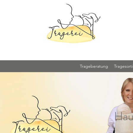
Trageberatung
Tragesort
Hau