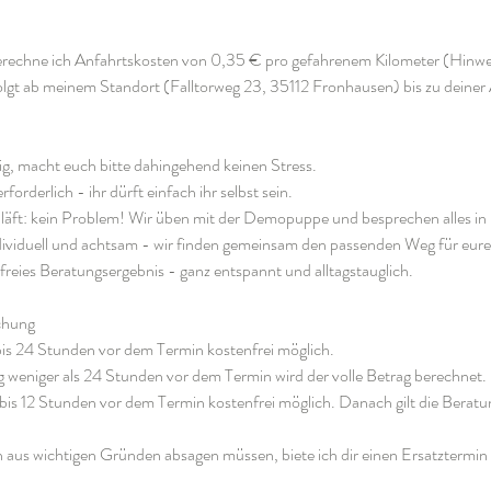
rechne ich Anfahrtskosten von 0,35 € pro gefahrenem Kilometer (Hinwe
lgt ab meinem Standort (Falltorweg 23, 35112 Fronhausen) bis zu deiner
g, macht euch bitte dahingehend keinen Stress.
forderlich - ihr dürft einfach ihr selbst sein.
äft: kein Problem! Wir üben mit der Demopuppe und besprechen alles in
ndividuell und achtsam - wir finden gemeinsam den passenden Weg für eure
ssfreies Beratungsergebnis - ganz entspannt und alltagstauglich.
chung
bis 24 Stunden vor dem Termin kostenfrei möglich.
g weniger als 24 Stunden vor dem Termin wird der volle Betrag berechnet.
s 12 Stunden vor dem Termin kostenfrei möglich. Danach gilt die Beratun
n aus wichtigen Gründen absagen müssen, biete ich dir einen Ersatztermin 