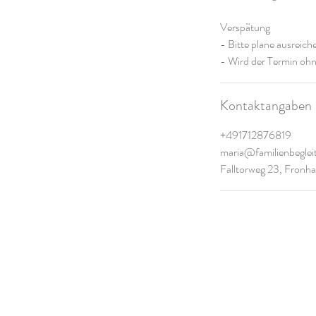
Verspätung
- Bitte plane ausreich
Kontaktangaben
+491712876819
maria@familienbeglei
Falltorweg 23, Fronh