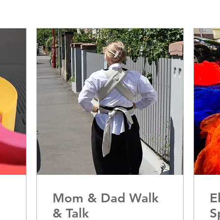
Mom & Dad Walk
E
& Talk
S