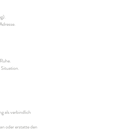
g).
 Adresse.
 Ruhe.
 Situation.
g als verbindlich
an oder erstatte den