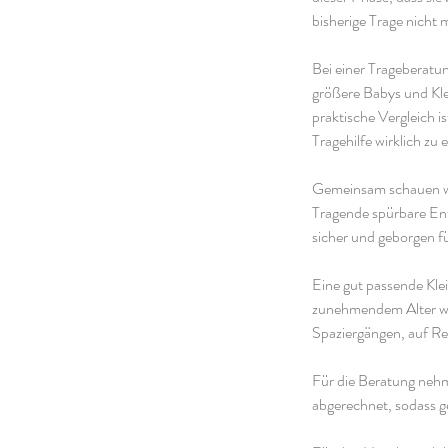
bisherige Trage nicht 
Bei einer Trageberatu
größere Babys und Kle
praktische Vergleich i
Tragehilfe wirklich zu 
Gemeinsam schauen wir
Tragende spürbare Entl
sicher und geborgen fü
Eine gut passende Kle
zunehmendem Alter wen
Spaziergängen, auf Re
Für die Beratung nehm
abgerechnet, sodass 