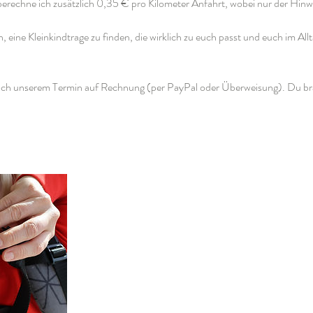
rechne ich zusätzlich 0,35 € pro Kilometer Anfahrt, wobei nur der Hinwe
n, eine Kleinkindtrage zu finden, die wirklich zu euch passt und euch im Allt
ach unserem Termin auf Rechnung (per PayPal oder Überweisung). Du bra