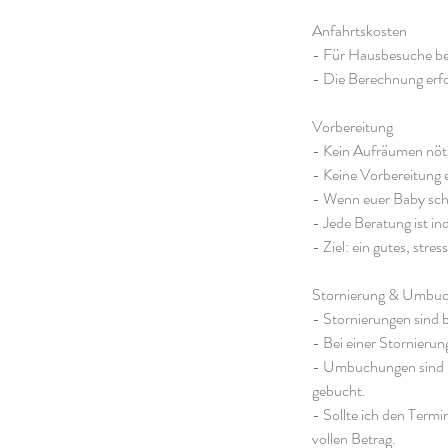
Anfahrtskosten
- Für Hausbesuche be
- Die Berechnung erfo
Vorbereitung
- Kein Aufräumen nöti
- Keine Vorbereitung er
- Wenn euer Baby schl
- Jede Beratung ist i
- Ziel: ein gutes, stre
Stornierung & Umbu
- Stornierungen sind 
- Bei einer Stornierun
- Umbuchungen sind bi
gebucht.
- Sollte ich den Termi
vollen Betrag.