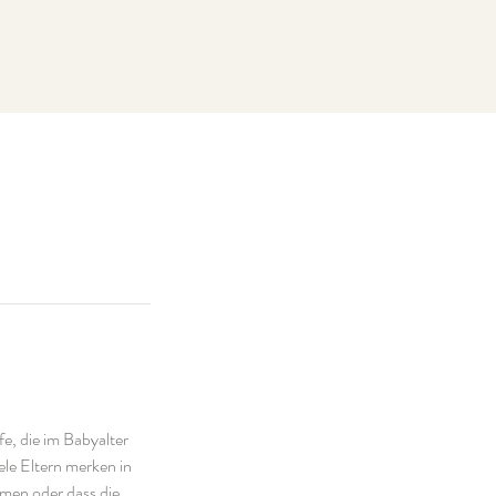
e, die im Babyalter
le Eltern merken in
men oder dass die