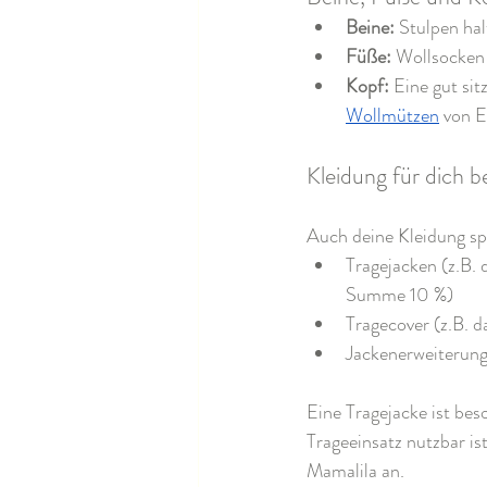
Beine:
 Stulpen ha
Füße:
 Wollsocken
Kopf:
 Eine gut si
Wollmützen
 von 
Kleidung für dich 
Auch deine Kleidung spi
Tragejacken (z.B. 
Summe 10 %)
Tragecover (z.B. 
Jackenerweiterun
Eine Tragejacke ist bes
Trageeinsatz nutzbar i
Mamalila an.