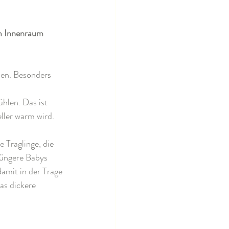
im Innenraum 
en. Besonders 
hlen. Das ist 
eller warm wird.
e Traglinge, die 
jüngere Babys 
amit in der Trage 
as dickere 