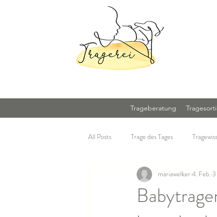
Trageberatung
Tragesort
All Posts
Trage des Tages
Tragewis
mariawelker
4. Feb.
3
Babytrage