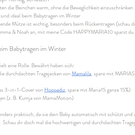
lten die Beinchen warm, ohne die Beweglichkeit einzuschränken
 sind ideal beim Babytragen im Winter
tzende Mütze ist wichtig, besonders beim Rückentragen (schau di
Emma & Noah an, mit meine Code HAPPYMARIA10 sparst du
beim Babytragen im Winter
elt eine Rolle. Bewährt haben sich:
die durchdachten Tragejacken von 
Mamalila
, spare mit MARIA
das 3-in-1-Cover von
Hoppediz
,
 spare mit Maria15 ganze 15%)
gen (z. B. Kumja von MamaMotion)
onders praktisch, da sie dein Baby automatisch mit schützt und
st. Schau dir doch mal die hochwertigen und durchdachten Trage