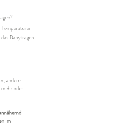
ragen?
en Temperaturen 
r das Babytragen 
er, andere 
t mehr oder 
annähernd 
en im 