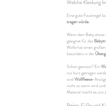
Welche Kleidung b
Eine gute Faustregel lau
tragen würde.
Wenn dein Baby etwas m
geeignet für das 
Babytr
Wolle hat einen großen 
besonders in der 
Überga
Schon gewusst? Ein 
Wa
nur kurz getragen werde
sind 
Wollfleece
-Anzüge
nicht zu warm wird und 
Material macht es uns 
Beine, Füße und Ko