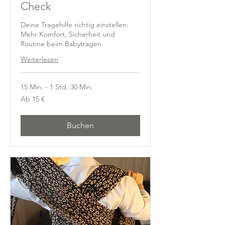
Check
Deine Tragehilfe richtig einstellen:
Mehr Komfort, Sicherheit und
Routine beim Babytragen.
Weiterlesen
15 Min. - 1 Std. 30 Min.
Ab
Ab 15 €
15
Euro
Buchen