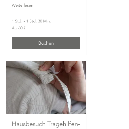
Weiterlesen
1 Std. - 1 Std. 30 Min.
Ab
Ab 60 €
60
Euro
Buchen
Hausbesuch Tragehilfen-