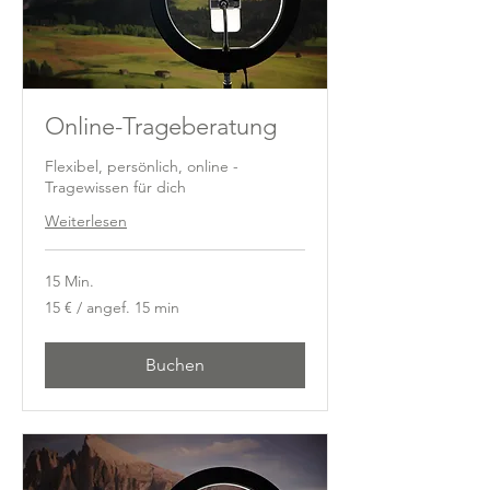
Online-Trageberatung
Flexibel, persönlich, online -
Tragewissen für dich
Weiterlesen
15 Min.
15
15 € / angef. 15 min
€
/
angef.
15
min
Buchen