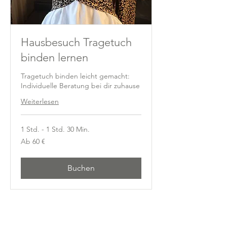
Hausbesuch Tragetuch
binden lernen
Tragetuch binden leicht gemacht:
Individuelle Beratung bei dir zuhause
Weiterlesen
1 Std. - 1 Std. 30 Min.
Ab
Ab 60 €
60
Euro
Buchen