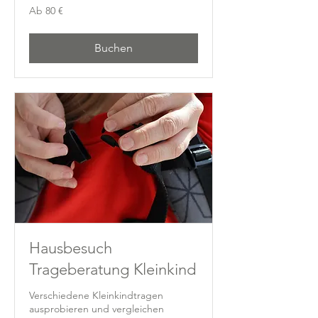
Ab
Ab 80 €
80
Euro
Buchen
Hausbesuch
Trageberatung Kleinkind
Verschiedene Kleinkindtragen
ausprobieren und vergleichen