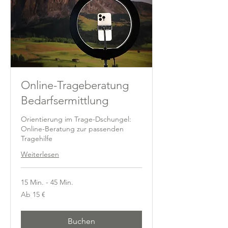
Online-Trageberatung
Bedarfsermittlung
Orientierung im Trage-Dschungel:
Online-Beratung zur passenden
Tragehilfe
Weiterlesen
15 Min. - 45 Min.
Ab
Ab 15 €
15
Euro
Buchen